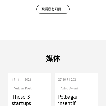
观看所有项目
媒体
19 11 月 2021
27 10 月 2021
Vulcan Post
Astro Awani
These 3
Pelbagai
startups
insentif