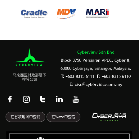
Cyberview Sdn Bhd
Block 3750 Persiaran APEC, Cyber 8,
63000 Cyberjaya, Selangor, Malaysia.
⻢来⻄亚财政部属下
T:
+603-8315 6111
F:
+603-8315 6110
控股公司
E:
cisc@cyberview.com.my
F
I
T
L
Y
a
n
u
i
o
c
s
m
n
u
在谷歌地图中查找
在Waze中查看
e
t
b
k
t
b
a
l
e
u
o
g
r
d
b