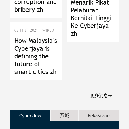
corruption and
Menarik Pikat
bribery zh
Pelaburan
Bernilai Tinggi
Ke Cyberjaya
03 11 月 2021
WIRED
zh
How Malaysia’s
Cyberjaya is
defining the
future of
smart cities zh
更多消息
Cyberview
赛城
RekaScape