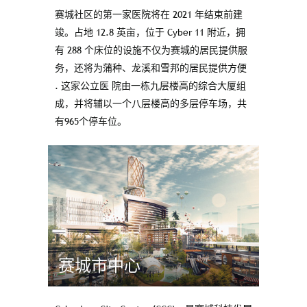
赛城社区的第一家医院将在 2021 年结束前建
竣。占地 12.8 英亩，位于 Cyber 11 附近，拥
有 288 个床位的设施不仅为赛城的居⺠提供服
务，还将为蒲种、⻰溪和雪邦的居⺠提供方便
. 这家公立医 院由一栋九层楼高的综合大厦组
成，并将辅以一个八层楼高的多层停⻋场，共
有965个停⻋位。
赛城市中心