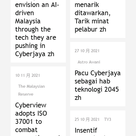
envision an AI-
menarik
driven
ditawarkan,
Malaysia
Tarik minat
through the
pelabur zh
tech they are
pushing in
27 10 月 2021
Cyberjaya zh
Astro Awani
Pacu Cyberjaya
10 11 月 2021
sebagai hab
The Malaysian
teknologi 2045
Reserve
zh
Cyberview
adopts ISO
25 10 月 2021
TV3
37001 to
combat
Insentif