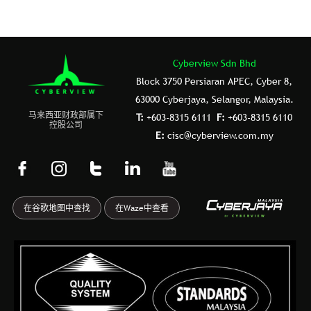
Cyberview Sdn Bhd
Block 3750 Persiaran APEC, Cyber 8,
63000 Cyberjaya, Selangor, Malaysia.
⻢来⻄亚财政部属下
T:
+603-8315 6111
F:
+603-8315 6110
控股公司
E:
cisc@cyberview.com.my
F
I
T
L
Y
a
n
u
i
o
c
s
m
n
u
在谷歌地图中查找
在Waze中查看
e
t
b
k
t
b
a
l
e
u
o
g
r
d
b
o
r
i
e
k
a
n
-
m