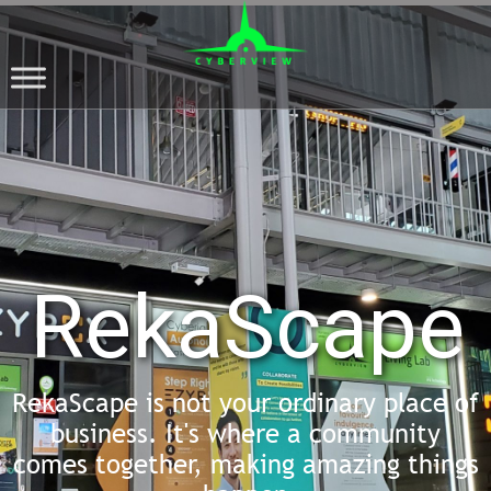
RekaScape
RekaScape is not your ordinary place of
business. It's where a community
comes together, making amazing things