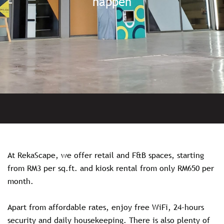
happen
At RekaScape, we offer retail and F&B spaces, starting
from RM3 per sq.ft. and kiosk rental from only RM650 per
month.​
Apart from affordable rates, enjoy free WiFi, 24-hours
security and daily housekeeping. There is also plenty of