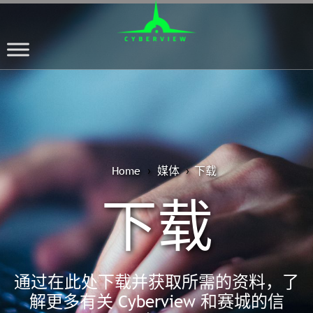
Home
媒体
›
›
下载
下载
通过在此处下载并获取所需的资料，了
解更多有关 Cyberview 和赛城的信