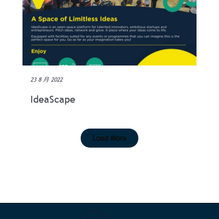
23 8 月 2022
IdeaScape
Load More