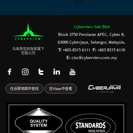
活动
Cyberview Sdn Bhd
Block 3750 Persiaran APEC, Cyber 8,
63000 Cyberjaya, Selangor, Malaysia.
⻢来⻄亚财政部属下
T:
+603-8315 6111
F:
+603-8315 6110
控股公司
E:
cisc@cyberview.com.my
F
I
T
L
Y
a
n
u
i
o
c
s
m
n
u
在谷歌地图中查找
在Waze中查看
e
t
b
k
t
b
a
l
e
u
o
g
r
d
b
o
r
i
e
k
a
n
-
m