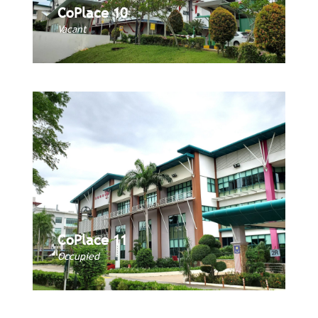
CoPlace 10
CoPlace 10
Book Now
Vacant
CoPlace 11
CoPlace 11
Book Now
Occupied