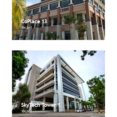
CoPlace 13
CoPlace 13
Book Now
Vacant
SkyTech Tower 1
SkyTech Tower 1
Book Now
Vacant