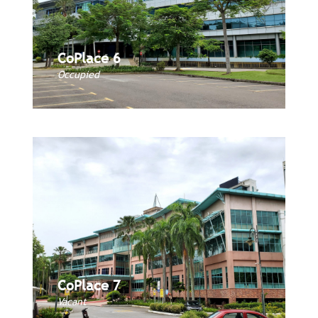
CoPlace 6
CoPlace 6
Book Now
Occupied
CoPlace 7
CoPlace 7
Book Now
Vacant