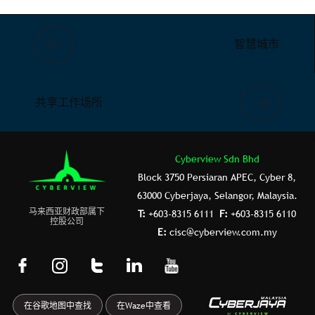
智慧城市
共享工作场所
Cyberview Sdn Bhd
Block 3750 Persiaran APEC, Cyber 8,
63000 Cyberjaya, Selangor, Malaysia.
⻢来⻄亚财政部属下
T:
+603-8315 6111
F:
+603-8315 6110
控股公司
E:
cisc@cyberview.com.my
F
I
T
L
Y
a
n
u
i
o
c
s
m
n
u
在谷歌地图中查找
在Waze中查看