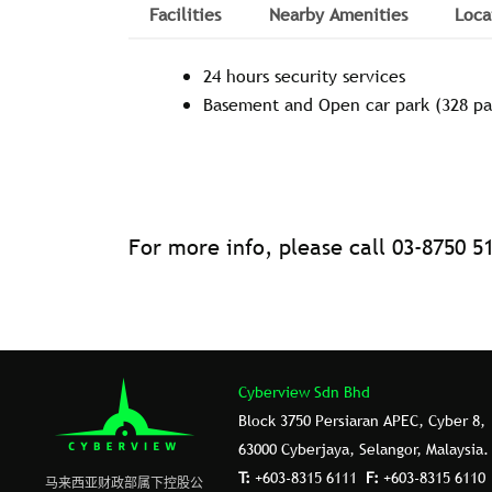
Facilities
Nearby Amenities
Loca
24 hours security services
Basement and Open car park (328 pa
For more info, please call 03-8750 5
Cyberview Sdn Bhd
Block 3750 Persiaran APEC, Cyber 8,
63000 Cyberjaya, Selangor, Malaysia.
T:
+603-8315 6111
F:
+603-8315 6110
⻢来⻄亚财政部属下控股公