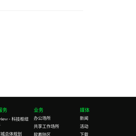
服务
业务
媒体
办公场所
新闻
rview – 科技枢纽
者
共享工作场所
活动
赛城总体规划
软着陆区
下载