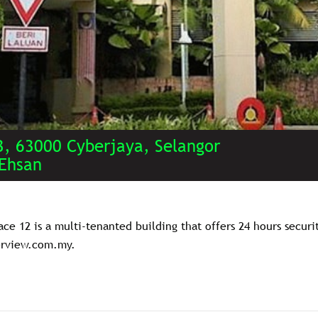
3, 63000 Cyberjaya, Selangor
 Ehsan
ce 12 is a multi-tenanted building that offers 24 hours securi
erview.com.my.