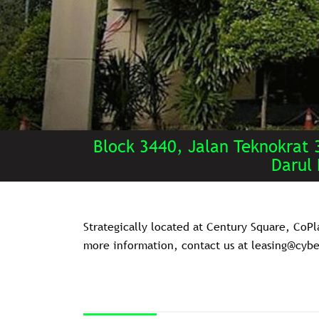
Block 3440, Jalan Teknokrat 
Darul
Strategically located at Century Square, CoPla
more information, contact us at leasing@cyb