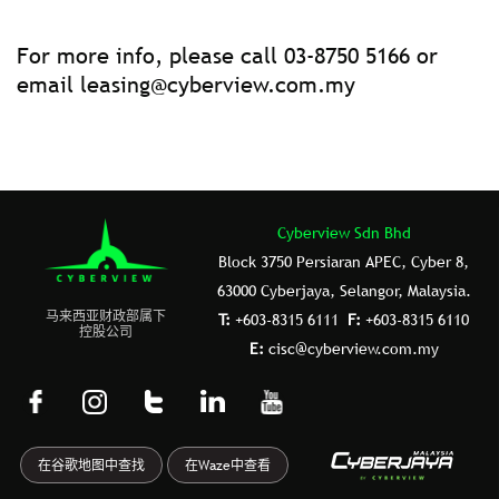
For more info, please call 03-8750 5166 or
email
leasing@cyberview.com.my
Cyberview Sdn Bhd
Block 3750 Persiaran APEC, Cyber 8,
63000 Cyberjaya, Selangor, Malaysia.
⻢来⻄亚财政部属下
T:
+603-8315 6111
F:
+603-8315 6110
控股公司
E:
cisc@cyberview.com.my
F
I
T
L
Y
a
n
u
i
o
c
s
m
n
u
在谷歌地图中查找
在Waze中查看
e
t
b
k
t