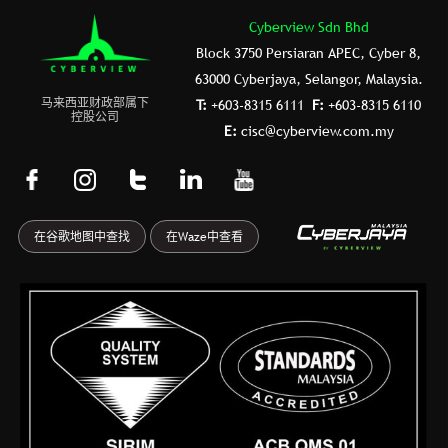
Cyberview Sdn Bhd
Block 3750 Persiaran APEC, Cyber 8,
63000 Cyberjaya, Selangor, Malaysia.
⻢来⻄亚财政部属下
T:
+603-8315 6111
F:
+603-8315 6110
控股公司
E:
cisc@cyberview.com.my
F
I
T
L
Y
a
n
u
i
o
c
s
m
n
u
在谷歌地图中查找
在Waze中查看
e
t
b
k
t
b
a
l
e
u
o
g
r
d
b
o
r
i
e
k
a
n
-
m
f