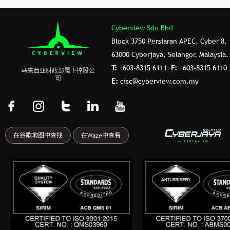
Cyberview Sdn Bhd
Block 3750 Persiaran APEC, Cyber 8,
63000 Cyberjaya, Selangor, Malaysia.
T:
+603-8315 6111
F:
+603-8315 6110
⻢来⻄亚财政部属下控股公
司
E:
cisc@cyberview.com.my
F
I
T
L
Y
a
n
u
i
o
c
s
m
n
u
在谷歌地图中查找
在Waze中查看
e
t
b
k
t
b
a
l
e
u
o
g
r
d
b
o
r
i
e
k
a
n
-
m
f