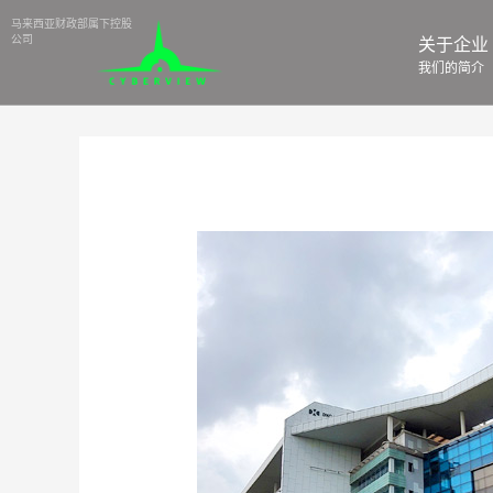
⻢来⻄亚财政部属下控股
公司
关于企业
我们的简介