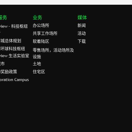
服务
业务
媒体
办公场所
新闻
rview – 科技枢纽
者
共享工作场所
活动
赛城总体规划
软着陆区
下载
– 环球科技枢纽
零售场所，活动场所及
rview 生活实验室
设施
城市
土地
的奖励政策
住宅区
boration Campus