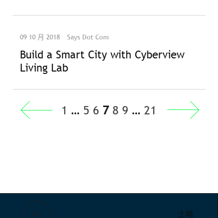
09 10 月 2018
Says Dot Com
Build a Smart City with Cyberview
Living Lab
« 上一页
1
…
5
6
7
8
9
…
21
下一页 »
土地