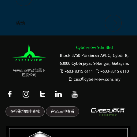
活动
Cyberview Sdn Bhd
Block 3750 Persiaran APEC, Cyber 8,
63000 Cyberjaya, Selangor, Malaysia.
⻢来⻄亚财政部属下
T:
+603-8315 6111
F:
+603-8315 6110
控股公司
E:
cisc@cyberview.com.my
F
I
T
L
Y
a
n
u
i
o
c
s
m
n
u
在谷歌地图中查找
在Waze中查看
e
t
b
k
t
b
a
l
e
u
o
g
r
d
b