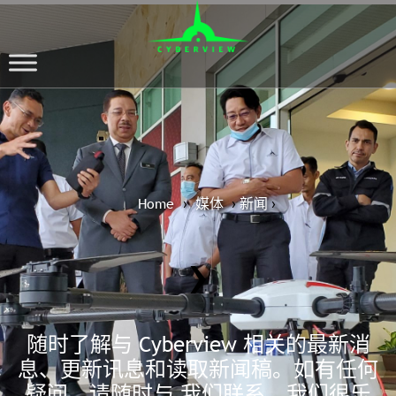
Home
媒体
›
›
新闻
›
›
随时了解与 Cyberview 相关的最新消
息、更新讯息和读取新闻稿。如有任何
疑问，请随时与 我们联系，我们很乐