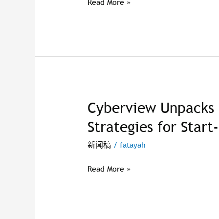
Read More »
Zone
(CFZ)
Land
for
Cyberjaya’s
Tech
Hub
Development
Cyberview Unpacks 
Cyberview
ZH
Unpacks
Strategies for Start
Investments
&
新闻稿
/
fatayah
Financing
Strategies
Read More »
for
Start-
ups