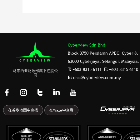
WITH
INCENTIVES
zh
Cyberview Sdn Bhd
Block 3750 Persiaran APEC, Cyber 8,
63000 Cyberjaya, Selangor, Malaysia.
T:
+603-8315 6111
F:
+603-8315 6110
⻢来⻄亚财政部属下控股公
司
E:
cisc@cyberview.com.my
F
I
T
L
Y
a
n
u
i
o
c
s
m
n
u
在谷歌地图中查找
在Waze中查看
e
t
b
k
t
b
a
l
e
u
o
g
r
d
b
o
r
i
e