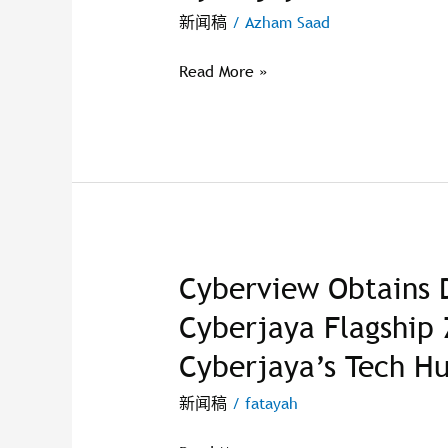
the
新闻稿
/
Azham Saad
potential
of
Read More »
an
Upin
&
Ipin
theme
park
in
Cyberjaya
Cyberview Obtains 
Cyberview
ZH
Obtains
Cyberjaya Flagship 
Development
Cyberjaya’s Tech H
Rights
to
新闻稿
/
fatayah
Cyberjaya
Flagship