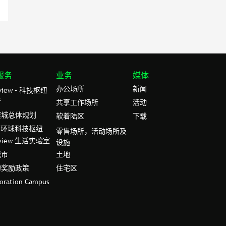
服务
业务
媒体
办公场所
新闻
rview – 科技枢纽
者
共享工作场所
活动
赛城总体规划
软着陆区
下载
– 环球科技枢纽
零售场所，活动场所及
rview 生活实验室
设施
城市
土地
的奖励政策
住宅区
boration Campus