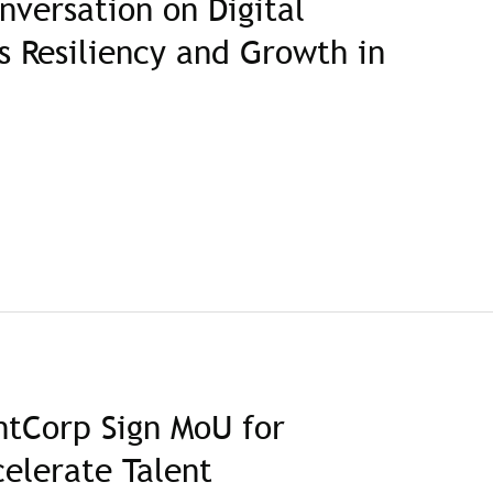
versation on Digital
s Resiliency and Growth in
ntCorp Sign MoU for
celerate Talent