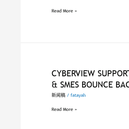
&
Japan
Read More »
zh
CYBERVIEW SUPPORT
CYBERVIEW
SUPPORTS
& SMES BOUNCE BAC
CYBERJAYA
BUSINESSES
新闻稿
/
fatayah
&
SMES
Read More »
BOUNCE
BACK