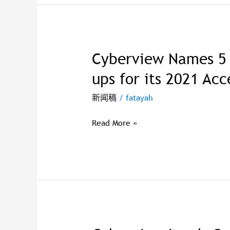
Cyberview Names 5 
Cyberview
Names
ups for its 2021 Ac
5
Digital
新闻稿
/
fatayah
Demand-
Led
Read More »
Start-
ups
for
its
2021
Accelerator
Programme