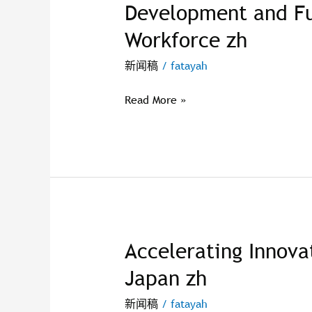
Development and Fu
Sign
MoU
Workforce zh
for
Collaboration
新闻稿
/
fatayah
to
Accelerate
Read More »
Talent
Development
and
Futureproof
Nation’s
Workforce
zh
Accelerating Innova
Accelerating
Innovation
Japan zh
Between
Malaysia
新闻稿
/
fatayah