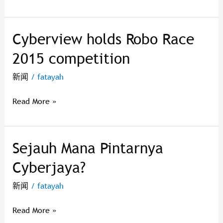
Parking
Problems
Cyberview holds Robo Race
Cyberview
holds
2015 competition
Robo
Race
新闻
/
fatayah
2015
competition
Read More »
Sejauh Mana Pintarnya
Sejauh
Mana
Cyberjaya?
Pintarnya
Cyberjaya?
新闻
/
fatayah
Read More »