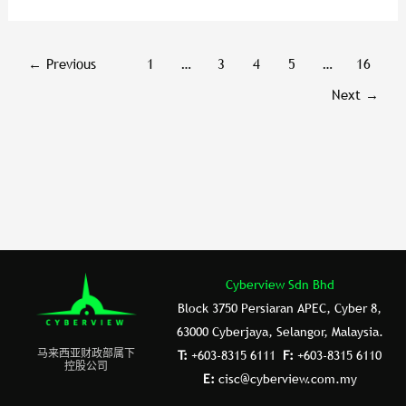
←
Previous
1
…
3
4
5
…
16
Next
→
Cyberview Sdn Bhd
Block 3750 Persiaran APEC, Cyber 8,
63000 Cyberjaya, Selangor, Malaysia.
⻢来⻄亚财政部属下
T:
+603-8315 6111
F:
+603-8315 6110
控股公司
E:
cisc@cyberview.com.my