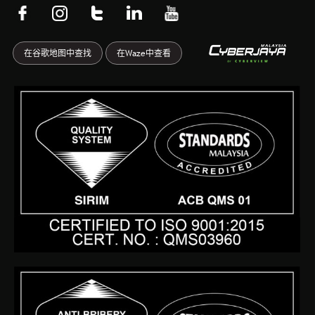
F
I
T
L
Y
a
n
u
i
o
c
s
m
n
u
在谷歌地图中查找
在Waze中查看
e
t
b
k
t
b
a
l
e
u
o
g
r
d
b
o
r
i
e
k
a
n
-
m
f