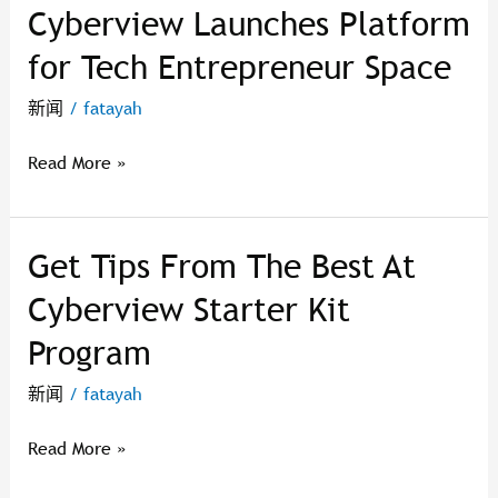
Cyberview Launches Platform
Cyberview
Launches
for Tech Entrepreneur Space
Platform
for
新闻
/
fatayah
Tech
Entrepreneur
Read More »
Space
Get Tips From The Best At
Get
Tips
Cyberview Starter Kit
From
Program
The
Best
新闻
/
fatayah
At
Cyberview
Read More »
Starter
Kit