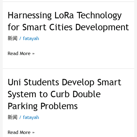
Program
Harnessing LoRa Technology
Harnessing
LoRa
for Smart Cities Development
Technology
for
新闻
/
fatayah
Smart
Cities
Read More »
Development
Uni Students Develop Smart
Uni
Students
System to Curb Double
Develop
Parking Problems
Smart
System
新闻
/
fatayah
to
Curb
Read More »
Double