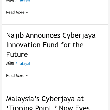
新闻
/
fatayah
to
Turn
Read More »
Cyberjaya
Into
A
Najib Announces Cyberjaya
Najib
Smart
Announces
City
Innovation Fund for the
Cyberjaya
Future
Innovation
Fund
新闻
/
fatayah
for
the
Read More »
Future
Malaysia’s Cyberjaya at
Malaysia’s
Cyberjaya
‘Tipping Point,’ Now Eyes
at