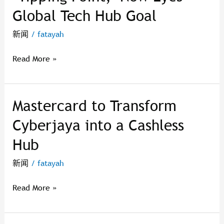
Global Tech Hub Goal
‘Tipping
Point,’
新闻
/
fatayah
Now
Eyes
Read More »
Global
Tech
Hub
Mastercard to Transform
Mastercard
Goal
to
Cyberjaya into a Cashless
Transform
Hub
Cyberjaya
into
新闻
/
fatayah
a
Cashless
Read More »
Hub